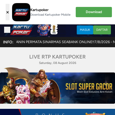
Kartupoker
×
Download
Download Kartupoker Mobile
MASUK
DAFTAR
IUS OCBC PANIN PERMATA SINARMAS SEABANK ONLINE!!
INFO:
7/8/2026 - 
LIVE RTP KARTUPOKER
Saturday, 08 August 2026